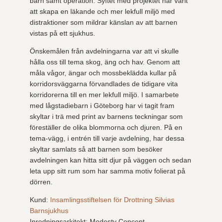
barn samt operation. Syftet med projektet har varit
att skapa en läkande och mer lekfull miljö med
distraktioner som mildrar känslan av att barnen
vistas på ett sjukhus.
Önskemålen från avdelningarna var att vi skulle
hålla oss till tema skog, äng och hav. Genom att
måla vågor, ängar och mossbeklädda kullar på
korridorsväggarna förvandlades de tidigare vita
korridorerna till en mer lekfull miljö. I samarbete
med lågstadiebarn i Göteborg har vi tagit fram
skyltar i trä med print av barnens teckningar som
föreställer de olika blommorna och djuren. På en
tema-vägg, i entrén till varje avdelning, har dessa
skyltar samlats så att barnen som besöker
avdelningen kan hitta sitt djur på väggen och sedan
leta upp sitt rum som har samma motiv folierat på
dörren.
Kund:
Insamlingsstiftelsen för Drottning Silvias
Barnsjukhus
Inredningsarkitekt: Modesty Concept